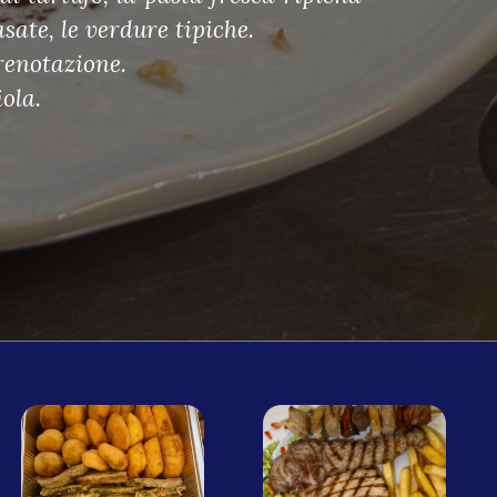
asate, le verdure tipiche.
renotazione.
iola.