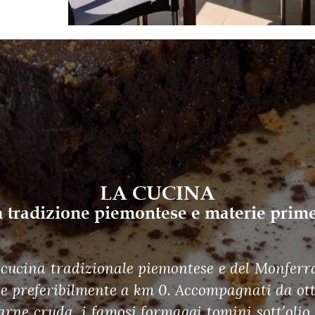
LA CUCINA
la tradizione piemontese e materie prime
ucina tradizionale piemontese e del Monferrato
 e preferibilmente a km 0. Accompagnati da ott
ne cruda, i famosi formaggi tomini sott′olio a