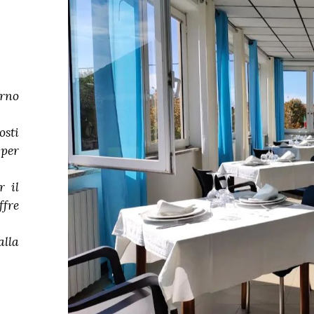
erno
osti
per
r il
ffre
alla