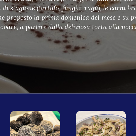
 di stagione (tartufo, funghi, ragù), le carni br
iene proposto la prima domenica del mese e su p
rovare, a partire dalla deliziosa torta alla nocc